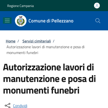
Salta al contenuto principale
Skip to footer content
Regione Campania
Comune di Pellezzano
Briciole di pane
Home
/
Servizi cimiteriali
/
Autorizzazione lavori di manutenzione e posa di
monumenti funebri
Autorizzazione lavori di
manutenzione e posa di
monumenti funebri
Condividi