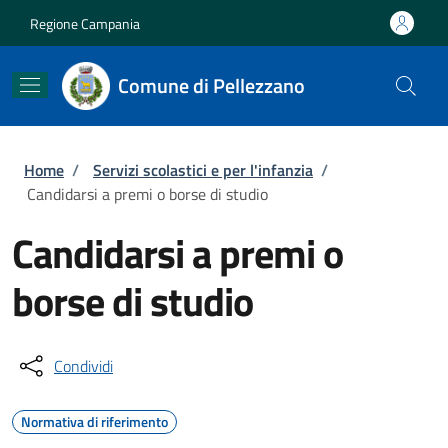
Salta al contenuto principale
Skip to footer content
Regione Campania
Comune di Pellezzano
Briciole di pane
Home
/
Servizi scolastici e per l'infanzia
/
Candidarsi a premi o borse di studio
Candidarsi a premi o
borse di studio
Condividi
Normativa di riferimento