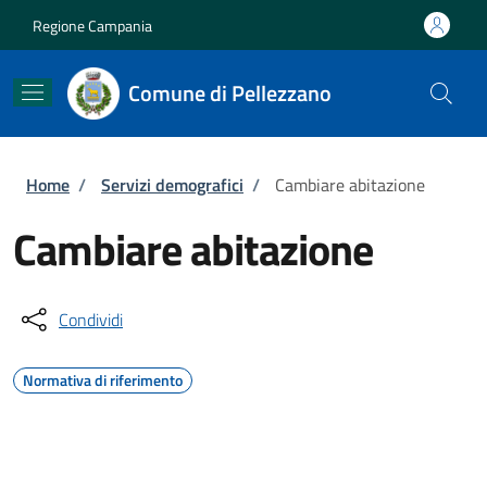
Salta al contenuto principale
Skip to footer content
Regione Campania
Comune di Pellezzano
Briciole di pane
Home
/
Servizi demografici
/
Cambiare abitazione
Cambiare abitazione
Condividi
Normativa di riferimento