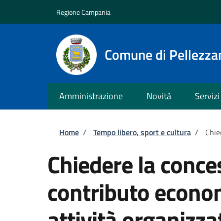
Salta al contenuto principale
Skip to footer content
Regione Campania
Comune di Pellezza
Amministrazione
Novità
Servizi
Briciole di pane
Home
/
Tempo libero, sport e cultura
/
Chie
Chiedere la conce
contributo econom
attività organizza