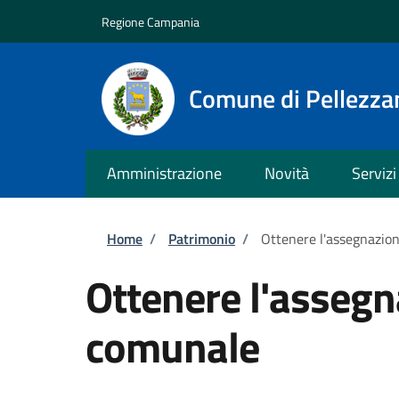
Salta al contenuto principale
Skip to footer content
Regione Campania
Comune di Pellezza
Amministrazione
Novità
Servizi
Briciole di pane
Home
/
Patrimonio
/
Ottenere l'assegnazio
Ottenere l'assegn
comunale