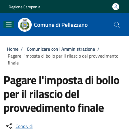
Salta al contenuto principale
Skip to footer content
Regione Campania
Comune di Pellezzano
Briciole di pane
Home
/
Comunicare con l'Amministrazione
/
Pagare l'imposta di bollo per il rilascio del provvedimento
finale
Pagare l'imposta di bollo
per il rilascio del
provvedimento finale
Condividi