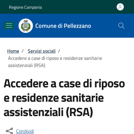
Salta al contenuto principale
Skip to footer content
Regione Campania
Comune di Pellezzano
Briciole di pane
Home
/
Servizi sociali
/
Accedere a case di riposo e residenze sanitarie
assistenziali (RSA)
Accedere a case di riposo
e residenze sanitarie
assistenziali (RSA)
Condividi