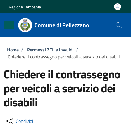
Salta al contenuto principale
Skip to footer content
Regione Campania
Comune di Pellezzano
Briciole di pane
Home
/
Permessi ZTL e invalidi
/
Chiedere il contrassegno per veicoli a servizio dei disabili
Chiedere il contrassegno
per veicoli a servizio dei
disabili
Condividi