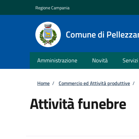
Salta al contenuto principale
Skip to footer content
Regione Campania
Comune di Pellezza
Amministrazione
Novità
Servizi
Briciole di pane
Home
/
Commercio ed Attività produttive
/
Attività funebre