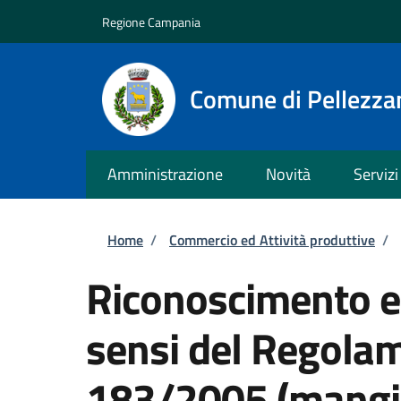
Salta al contenuto principale
Skip to footer content
Regione Campania
Comune di Pellezza
Amministrazione
Novità
Servizi
Briciole di pane
Home
/
Commercio ed Attività produttive
/
Riconoscimento e
sensi del Regola
183/2005 (mangi