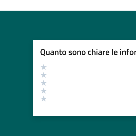
Quanto sono chiare le info
Valutazione
Valuta 5 stelle su 5
Valuta 4 stelle su 5
Valuta 3 stelle su 5
Valuta 2 stelle su 5
Valuta 1 stelle su 5