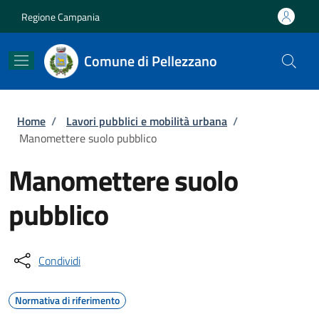
Salta al contenuto principale
Skip to footer content
Regione Campania
Comune di Pellezzano
Briciole di pane
Home
/
Lavori pubblici e mobilità urbana
/
Manomettere suolo pubblico
Manomettere suolo
pubblico
Condividi
Normativa di riferimento