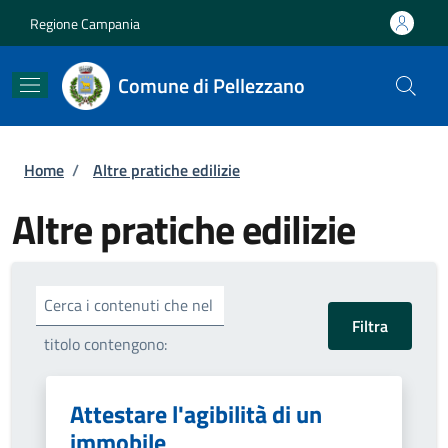
Salta al contenuto principale
Skip to footer content
Regione Campania
Comune di Pellezzano
Briciole di pane
Home
/
Altre pratiche edilizie
Altre pratiche edilizie
Cerca i contenuti che nel
titolo contengono:
Attestare l'agibilità di un
immobile