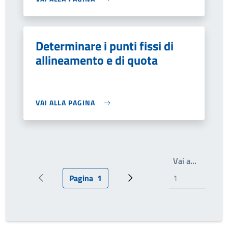
Determinare i punti fissi di
allineamento e di quota
VAI ALLA PAGINA
Write th
Vai a…
Pagina
1
Pagina precedente
Pagina attuale
Prossima pagina