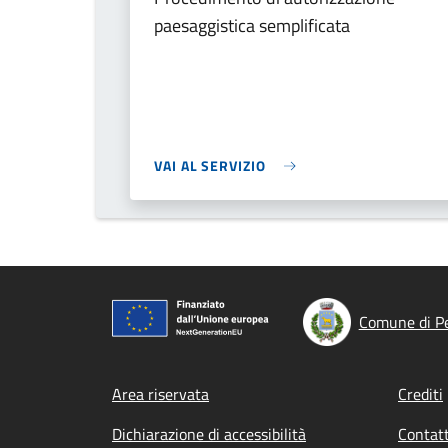
paesaggistica semplificata
VAI AL SERVIZIO
Comune di Pe
Footer menu
Area riservata
Crediti
Dichiarazione di accessibilità
Contatt