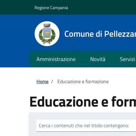
Salta al contenuto principale
Skip to footer content
Regione Campania
Comune di Pellezza
Amministrazione
Novità
Servizi
Briciole di pane
Home
/
Educazione e formazione
Educazione e for
Cerca i contenuti che nel titolo contengono: