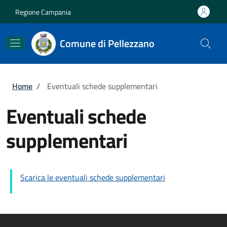
Salta al contenuto principale
Skip to footer content
Regione Campania
Comune di Pellezzano
Briciole di pane
Home
/
Eventuali schede supplementari
Eventuali schede
supplementari
Scarica le eventuali schede supplementari