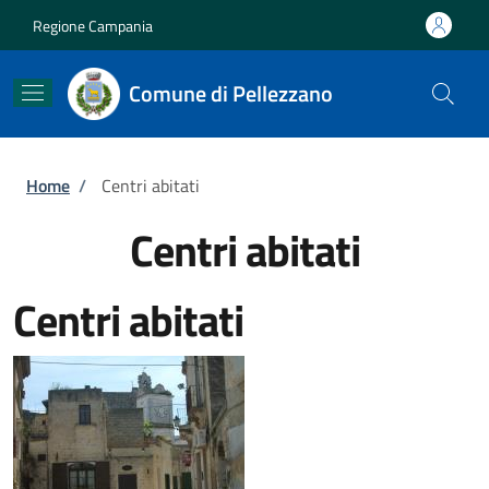
Salta al contenuto principale
Skip to footer content
Regione Campania
Comune di Pellezzano
Briciole di pane
Home
/
Centri abitati
Centri abitati
Centri abitati