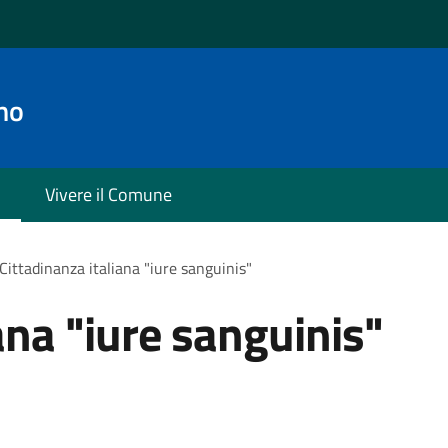
no
Vivere il Comune
Cittadinanza italiana "iure sanguinis"
ana "iure sanguinis"