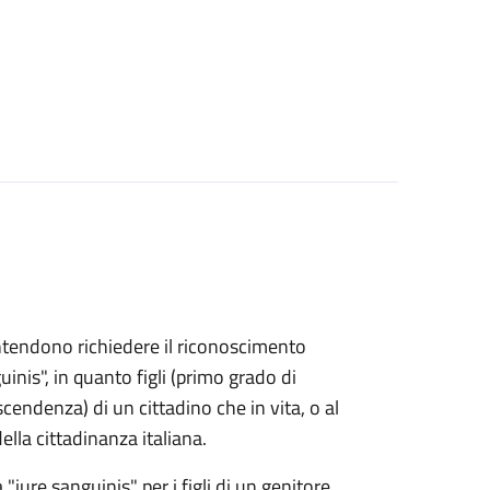
e intendono richiedere il riconoscimento
uinis", in quanto figli (primo grado di
endenza) di un cittadino che in vita, o al
lla cittadinanza italiana.
 "iure sanguinis" per i figli di un genitore