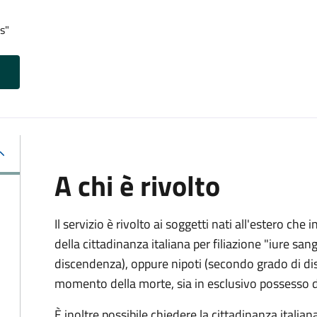
s"
A chi è rivolto
Il servizio è rivolto ai soggetti nati all'estero ch
della cittadinanza italiana per filiazione "iure sang
discendenza), oppure nipoti (secondo grado di disc
momento della morte, sia in esclusivo possesso de
È inoltre possibile chiedere la cittadinanza italiana