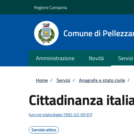
Salta al contenuto principale
Skip to footer content
Regione Campania
Comune di Pellezza
Amministrazione
Novità
Servizi
Briciole di pane
Home
/
Servizi
/
Anagrafe e stato civile
/
Cittadinanza itali
(
urn:nir:stato:legge:1992-02-05;91
)
Servizio attivo