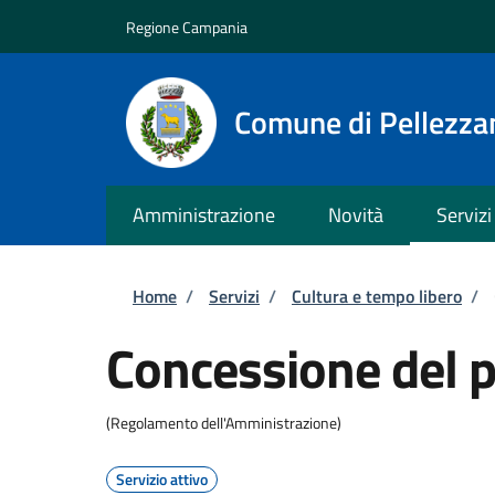
Salta al contenuto principale
Skip to footer content
Regione Campania
Comune di Pellezza
Amministrazione
Novità
Servizi
Briciole di pane
Home
/
Servizi
/
Cultura e tempo libero
/
Concessione del p
(Regolamento dell'Amministrazione)
Servizio attivo