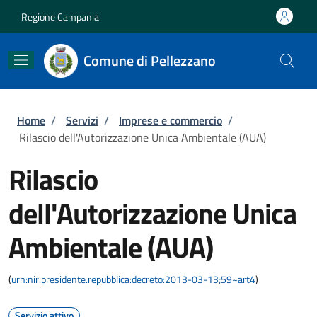
Salta al contenuto principale
Skip to footer content
Regione Campania
Comune di Pellezzano
Briciole di pane
Home
/
Servizi
/
Imprese e commercio
/
Rilascio dell'Autorizzazione Unica Ambientale (AUA)
Rilascio
dell'Autorizzazione Unica
Ambientale (AUA)
(
urn:nir:presidente.repubblica:decreto:2013-03-13;59~art4
)
Servizio attivo