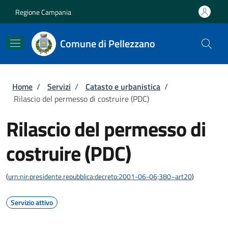
Salta al contenuto principale
Skip to footer content
Regione Campania
Comune di Pellezzano
Briciole di pane
Home
/
Servizi
/
Catasto e urbanistica
/
Rilascio del permesso di costruire (PDC)
Rilascio del permesso di
costruire (PDC)
(
urn:nir:presidente.repubblica:decreto:2001-06-06;380~art20
)
Servizio attivo