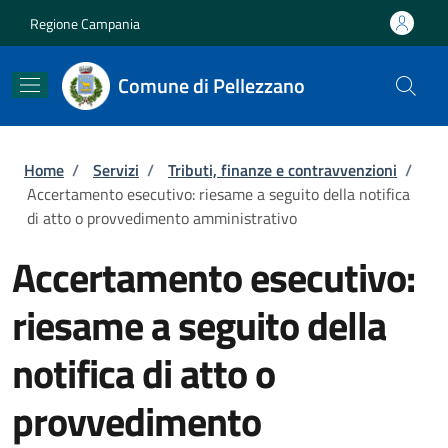
Salta al contenuto principale
Skip to footer content
Regione Campania
Comune di Pellezzano
Briciole di pane
Home
/
Servizi
/
Tributi, finanze e contravvenzioni
/
Accertamento esecutivo: riesame a seguito della notifica
di atto o provvedimento amministrativo
Accertamento esecutivo:
riesame a seguito della
notifica di atto o
provvedimento