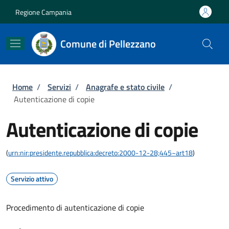
Salta al contenuto principale
Skip to footer content
Regione Campania
Comune di Pellezzano
Briciole di pane
Home
/
Servizi
/
Anagrafe e stato civile
/
Autenticazione di copie
Autenticazione di copie
(
urn:nir:presidente.repubblica:decreto:2000-12-28;445~art18
)
Servizio attivo
Procedimento di autenticazione di copie