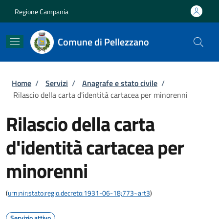
Salta al contenuto principale
Skip to footer content
Regione Campania
Comune di Pellezzano
Briciole di pane
Home
/
Servizi
/
Anagrafe e stato civile
/
Rilascio della carta d'identità cartacea per minorenni
Rilascio della carta
d'identità cartacea per
minorenni
(
urn:nir:stato:regio.decreto:1931-06-18;773~art3
)
Servizio attivo