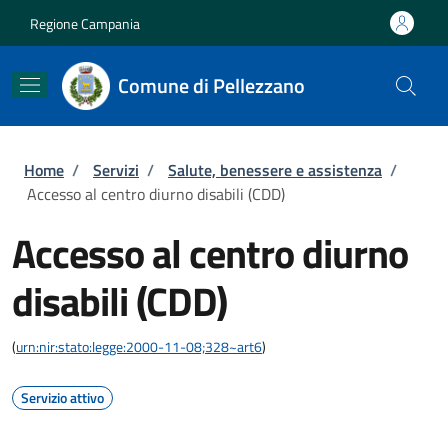
Salta al contenuto principale
Skip to footer content
Regione Campania
Comune di Pellezzano
Briciole di pane
Home
/
Servizi
/
Salute, benessere e assistenza
/
Accesso al centro diurno disabili (CDD)
Accesso al centro diurno
disabili (CDD)
(
urn:nir:stato:legge:2000-11-08;328~art6
)
Servizio attivo