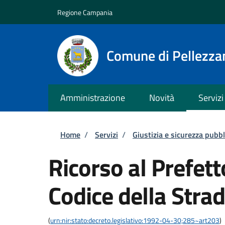
Salta al contenuto principale
Skip to footer content
Regione Campania
Comune di Pellezza
Amministrazione
Novità
Servizi
Briciole di pane
Home
/
Servizi
/
Giustizia e sicurezza pubbl
Ricorso al Prefett
Codice della Stra
(
urn:nir:stato:decreto.legislativo:1992-04-30;285~art203
)