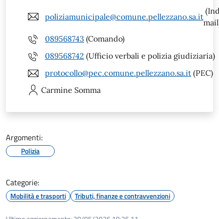
(Ind
poliziamunicipale@comune.pellezzano.sa.it
mail
089568743
(Comando)
089568742
(Ufficio verbali e polizia giudiziaria)
protocollo@pec.comune.pellezzano.sa.it
(PEC)
Carmine
Somma
Argomenti:
Polizia
Categorie:
Mobilità e trasporti
Tributi, finanze e contravvenzioni
Ultimo aggiornamento:
20/05/2026 10:25.11