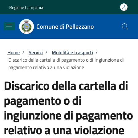
Salta al contenuto principale
Skip to footer content
Regione Campania
Comune di Pellezzano
Briciole di pane
Home
/
Servizi
/
Mobilità e trasporti
/
Discarico della cartella di pagamento o di ingiunzione di
pagamento relativo a una violazione
Discarico della cartella di
pagamento o di
ingiunzione di pagamento
relativo a una violazione