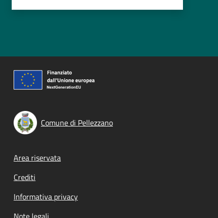
Comune di Pellezzano
Footer menu
Area riservata
Crediti
Informativa privacy
Note legali