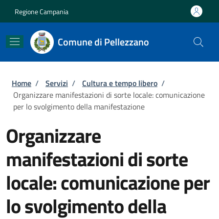
Salta al contenuto principale
Skip to footer content
Regione Campania
Comune di Pellezzano
Briciole di pane
Home
/
Servizi
/
Cultura e tempo libero
/
Organizzare manifestazioni di sorte locale: comunicazione
per lo svolgimento della manifestazione
Organizzare
manifestazioni di sorte
locale: comunicazione per
lo svolgimento della