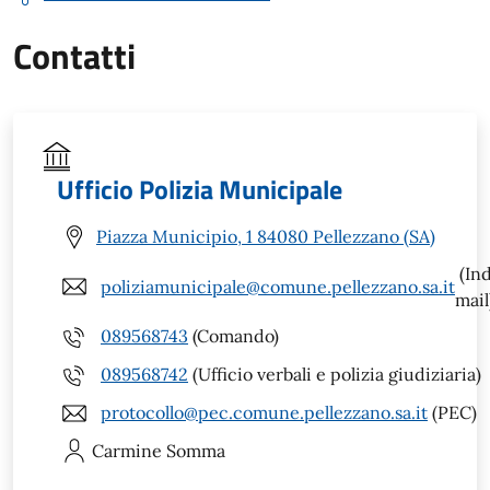
Contatti
Ufficio Polizia Municipale
Piazza Municipio, 1 84080 Pellezzano (SA)
(Ind
poliziamunicipale@comune.pellezzano.sa.it
mail
089568743
(Comando)
089568742
(Ufficio verbali e polizia giudiziaria)
protocollo@pec.comune.pellezzano.sa.it
(PEC)
Carmine
Somma