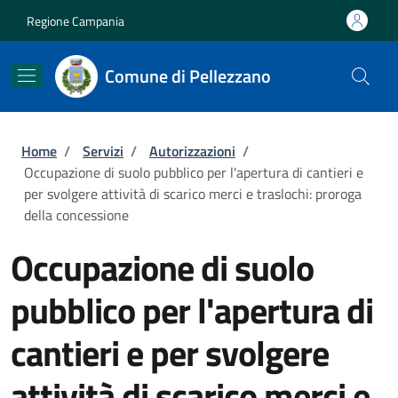
Salta al contenuto principale
Skip to footer content
Regione Campania
Comune di Pellezzano
Briciole di pane
Home
/
Servizi
/
Autorizzazioni
/
Occupazione di suolo pubblico per l'apertura di cantieri e
per svolgere attività di scarico merci e traslochi: proroga
della concessione
Occupazione di suolo
pubblico per l'apertura di
cantieri e per svolgere
attività di scarico merci e