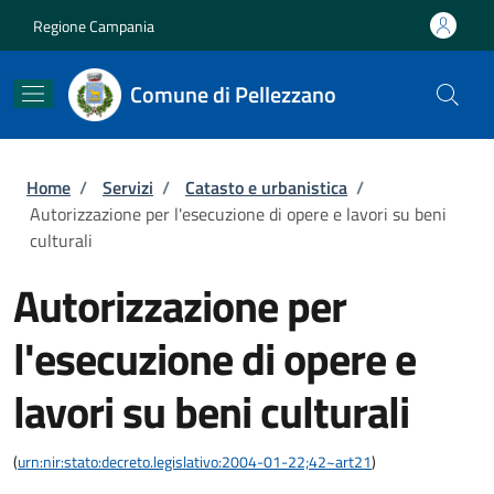
Salta al contenuto principale
Skip to footer content
Regione Campania
Comune di Pellezzano
Briciole di pane
Home
/
Servizi
/
Catasto e urbanistica
/
Autorizzazione per l'esecuzione di opere e lavori su beni
culturali
Autorizzazione per
l'esecuzione di opere e
lavori su beni culturali
(
urn:nir:stato:decreto.legislativo:2004-01-22;42~art21
)