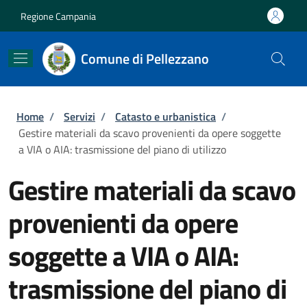
Salta al contenuto principale
Skip to footer content
Regione Campania
Comune di Pellezzano
Briciole di pane
Home
/
Servizi
/
Catasto e urbanistica
/
Gestire materiali da scavo provenienti da opere soggette
a VIA o AIA: trasmissione del piano di utilizzo
Gestire materiali da scavo
provenienti da opere
soggette a VIA o AIA:
trasmissione del piano di