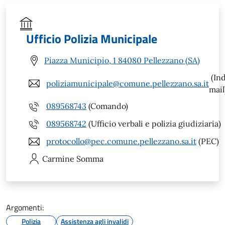
Ufficio Polizia Municipale
Piazza Municipio, 1 84080 Pellezzano (SA)
(Ind
poliziamunicipale@comune.pellezzano.sa.it
mail
089568743
(Comando)
089568742
(Ufficio verbali e polizia giudiziaria)
protocollo@pec.comune.pellezzano.sa.it
(PEC)
Carmine
Somma
Argomenti:
Polizia
Assistenza agli invalidi