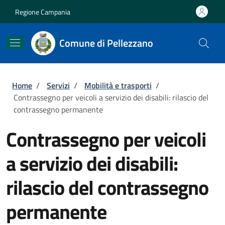
Salta al contenuto principale
Skip to footer content
Regione Campania
Comune di Pellezzano
Briciole di pane
Home
/
Servizi
/
Mobilità e trasporti
/
Contrassegno per veicoli a servizio dei disabili: rilascio del
contrassegno permanente
Contrassegno per veicoli
a servizio dei disabili:
rilascio del contrassegno
permanente