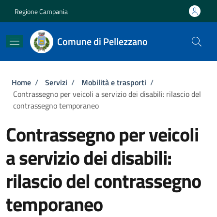
Salta al contenuto principale
Skip to footer content
Regione Campania
Comune di Pellezzano
Briciole di pane
Home
/
Servizi
/
Mobilità e trasporti
/
Contrassegno per veicoli a servizio dei disabili: rilascio del
contrassegno temporaneo
Contrassegno per veicoli
a servizio dei disabili:
rilascio del contrassegno
temporaneo