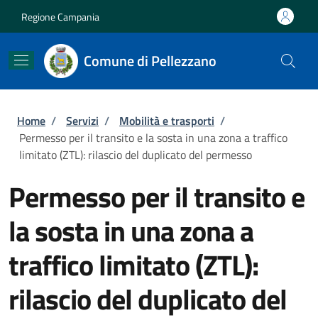
Salta al contenuto principale
Skip to footer content
Regione Campania
Comune di Pellezzano
Briciole di pane
Home
/
Servizi
/
Mobilità e trasporti
/
Permesso per il transito e la sosta in una zona a traffico
limitato (ZTL): rilascio del duplicato del permesso
Permesso per il transito e
la sosta in una zona a
traffico limitato (ZTL):
rilascio del duplicato del