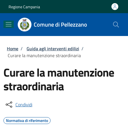
Salta al contenuto principale
Skip to footer content
Regione Campania
Comune di Pellezzano
Briciole di pane
Home
/
Guida agli interventi edilizi
/
Curare la manutenzione straordinaria
Curare la manutenzione
straordinaria
Condividi
Normativa di riferimento