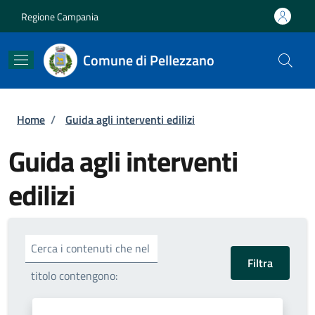
Salta al contenuto principale
Skip to footer content
Regione Campania
Comune di Pellezzano
Briciole di pane
Home
/
Guida agli interventi edilizi
Guida agli interventi
edilizi
Cerca i contenuti che nel
titolo contengono: