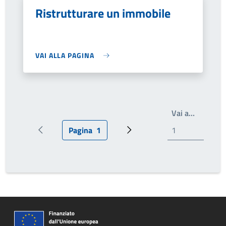
Ristrutturare un immobile
VAI ALLA PAGINA
Write th
Vai a…
Pagina
1
Pagina precedente
Pagina attuale
Prossima pagina