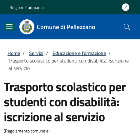
Salta al contenuto principale
Skip to footer content
Regione Campania
Comune di Pellezzano
Briciole di pane
Home
/
Servizi
/
Educazione e formazione
/
Trasporto scolastico per studenti con disabilità: iscrizione
al servizio
Trasporto scolastico per
studenti con disabilità:
iscrizione al servizio
(Regolamento comunale)