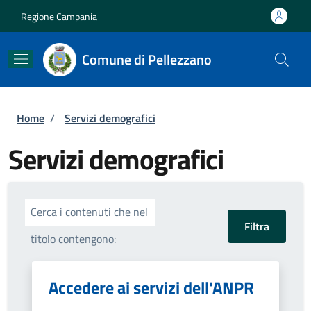
Salta al contenuto principale
Skip to footer content
Regione Campania
Comune di Pellezzano
Briciole di pane
Home
/
Servizi demografici
Servizi demografici
Cerca i contenuti che nel
titolo contengono:
Accedere ai servizi dell'ANPR